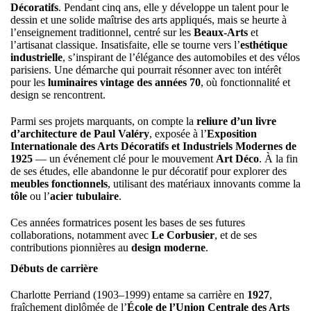
Décoratifs
. Pendant cinq ans, elle y développe un talent pour le
dessin et une solide maîtrise des arts appliqués, mais se heurte à
l’enseignement traditionnel, centré sur les
Beaux-Arts
et
l’artisanat classique. Insatisfaite, elle se tourne vers l’
esthétique
industrielle
, s’inspirant de l’élégance des automobiles et des vélos
parisiens. Une démarche qui pourrait résonner avec ton intérêt
pour les
luminaires vintage des années 70
, où fonctionnalité et
design se rencontrent.
Parmi ses projets marquants, on compte la
reliure d’un livre
d’architecture de Paul Valéry
, exposée à l’
Exposition
Internationale des Arts Décoratifs et Industriels Modernes de
1925
— un événement clé pour le mouvement
Art Déco
. À la fin
de ses études, elle abandonne le pur décoratif pour explorer des
meubles fonctionnels
, utilisant des matériaux innovants comme la
tôle
ou l’
acier tubulaire
.
Ces années formatrices posent les bases de ses futures
collaborations, notamment avec
Le Corbusier
, et de ses
contributions pionnières au
design moderne
.
Débuts de carrière
Charlotte Perriand (1903–1999) entame sa carrière en
1927
,
fraîchement diplômée de l’
École de l’Union Centrale des Arts