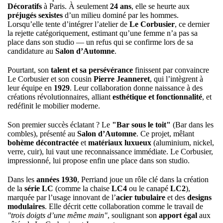
Décoratifs
à Paris. À seulement
24 ans
, elle se heurte aux
préjugés sexistes
d’un milieu dominé par les hommes.
Lorsqu’elle tente d’intégrer l’atelier de
Le Corbusier
, ce dernier
la rejette catégoriquement, estimant qu’une femme n’a pas sa
place dans son studio — un refus qui se confirme lors de sa
candidature au
Salon d’Automne
.
Pourtant, son
talent et sa persévérance
finissent par convaincre
Le Corbusier et son cousin
Pierre Jeanneret
, qui l’intègrent à
leur équipe en
1929
. Leur collaboration donne naissance à des
créations révolutionnaires, alliant
esthétique et fonctionnalité
, et
redéfinit le mobilier moderne.
Son premier succès éclatant ? Le
"Bar sous le toit"
(Bar dans les
combles), présenté au
Salon d’Automne
. Ce projet, mêlant
bohème décontractée
et
matériaux luxueux
(aluminium, nickel,
verre, cuir), lui vaut une reconnaissance immédiate. Le Corbusier,
impressionné, lui propose enfin une place dans son studio.
Dans les
années 1930
, Perriand joue un rôle clé dans la création
de la
série LC
(comme la chaise
LC4
ou le canapé
LC2
),
marquée par l’usage innovant de l’
acier tubulaire
et des
designs
modulaires
. Elle décrit cette collaboration comme le travail de
"trois doigts d’une même main"
, soulignant son
apport égal
aux