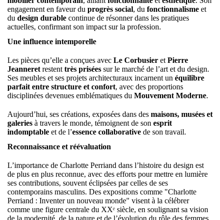
mobilier contemporain
, alliant
fonctionnalité
et
esthétique
. Son
engagement en faveur du
progrès social
, du
fonctionnalisme
et
du
design durable
continue de résonner dans les pratiques
actuelles, confirmant son impact sur la profession.
Une influence intemporelle
Les pièces qu’elle a conçues avec
Le Corbusier
et
Pierre
Jeanneret
restent
très prisées
sur le marché de l’art et du design.
Ses meubles et ses projets architecturaux incarnent un
équilibre
parfait entre structure et confort
, avec des proportions
disciplinées devenues emblématiques du
Mouvement Moderne
.
Aujourd’hui, ses créations, exposées dans des
maisons, musées et
galeries
à travers le monde, témoignent de son
esprit
indomptable
et de l’
essence collaborative
de son travail.
Reconnaissance et réévaluation
L’importance de Charlotte Perriand dans l’histoire du design est
de plus en plus reconnue, avec des efforts pour mettre en lumière
ses contributions, souvent éclipsées par celles de ses
contemporains masculins. Des expositions comme "Charlotte
Perriand : Inventer un nouveau monde" visent à la célébrer
comme une figure centrale du XXᵉ siècle, en soulignant sa vision
de la modernité, de la nature et de l’évolution du rôle des femmes