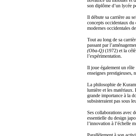
novatrice du mobilier et d
son diplôme d’un lycée pol
Il débute sa carrière au se
concepts occidentaux du de
modernes occidentales dev
Tout au long de sa carriè
passant par l’aménagemen
(Oba-Q)
(1972) et la cél
l’expérimentation.
Il joue également un rôle
enseignes prestigieuses,
La philosophie de Kuramat
lumière et les matériaux.
grande importance à la d
subsisteraient pas sous le
Ses collaborations avec de
essentielle du design jap
l’innovation à l’échelle m
Parallèlement à son activi