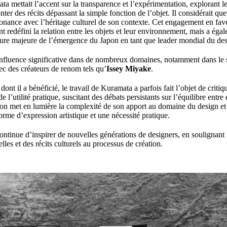
a mettait l’accent sur la transparence et l’expérimentation, explorant le
nter des récits dépassant la simple fonction de l’objet. Il considérait que
ésonance avec l’héritage culturel de son contexte. Cet engagement en fav
t redéfini la relation entre les objets et leur environnement, mais a éga
e majeure de l’émergence du Japon en tant que leader mondial du desi
influence significative dans de nombreux domaines, notamment dans le 
avec des créateurs de renom tels qu’
Issey Miyake
.
ont il a bénéficié, le travail de Kuramata a parfois fait l’objet de critiq
e l’utilité pratique, suscitant des débats persistants sur l’équilibre entre 
sion met en lumière la complexité de son apport au domaine du design et 
 forme d’expression artistique et une nécessité pratique.
ntinue d’inspirer de nouvelles générations de designers, en soulignant 
es et des récits culturels au processus de création.