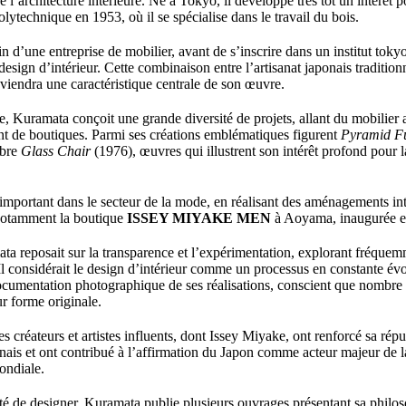
e l’architecture intérieure. Né à Tokyo, il développe très tôt un intérêt p
ytechnique en 1953, où il se spécialise dans le travail du bois.
in d’une entreprise de mobilier, avant de s’inscrire dans un institut tokyoï
sign d’intérieur. Cette combinaison entre l’artisanat japonais traditionn
iendra une caractéristique centrale de son œuvre.
re, Kuramata conçoit une grande diversité de projets, allant du mobilier 
t de boutiques. Parmi ses créations emblématiques figurent
Pyramid Fu
èbre
Glass Chair
(1976), œuvres qui illustrent son intérêt profond pour la
 important dans le secteur de la mode, en réalisant des aménagements in
 notamment la boutique
ISSEY MIYAKE MEN
à Aoyama, inaugurée e
a reposait sur la transparence et l’expérimentation, explorant fréquemme
 Il considérait le design d’intérieur comme un processus en constante évo
ocumentation photographique de ses réalisations, conscient que nombre 
ur forme originale.
s créateurs et artistes influents, dont Issey Miyake, ont renforcé sa répu
onais et ont contribué à l’affirmation du Japon comme acteur majeur de la
ondiale.
té de designer, Kuramata publie plusieurs ouvrages présentant sa philoso