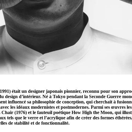
991) était un designer japonais pionnier, reconnu pour son appro
 du design d’intérieur. Né à Tokyo pendant la Seconde Guerre mond
nt influencé sa philosophie de conception, qui cherchait à fusionne
e avec les idéaux modernistes et postmodernes. Parmi ses œuvres le
s Chair (1976) et le fauteuil poétique How High the Moon, qui illus
x tels que le verre et l’acrylique afin de créer des formes éthérée
les de stabilité et de fonctionnalité.