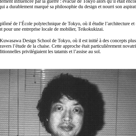
ément influencée par la guerre : évacué de Tokyo alors qu’il était encor
ui a durablement marqué sa philosophie du design et nourri son aspirat
lômé de l’École polytechnique de Tokyo, où il étudie l’architecture et
nt pour une entreprise locale de mobilier, Teikokukizai.
 la Kuwasawa Design School de Tokyo, où il est initié à des concepts pl
ravers l’étude de la chaise. Cette approche était particulièrement novat
itionnelles privilégiaient les tatamis et l’assise au sol.