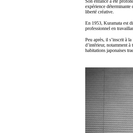
Son enfance a été profond
expérience déterminante q
liberté créative.
En 1953, Kuramata est dip
professionnel en travailla
Peu après, il s’inscrit à
d’intérieur, notamment à t
habitations japonaises trad