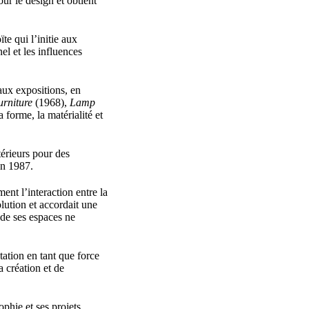
our le design et obtient
te qui l’initie aux
el et les influences
aux expositions, en
rniture
(1968),
Lamp
 forme, la matérialité et
térieurs pour des
n 1987.
nt l’interaction entre la
lution et accordait une
de ses espaces ne
tation en tant que force
 création et de
phie et ses projets,