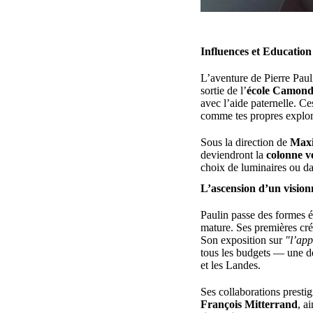
Influences et Education
L’aventure de Pierre Pau
sortie de l’
école Camon
avec l’aide paternelle. C
comme tes propres explora
Sous la direction de
Max
deviendront la
colonne v
choix de luminaires ou da
L’ascension d’un vision
Paulin passe des formes 
mature. Ses premières cré
Son exposition sur
"l’app
tous les budgets — une dé
et les Landes.
Ses collaborations presti
François Mitterrand
, a