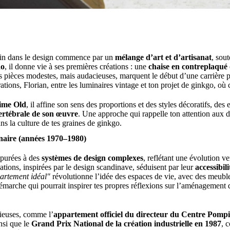
lin dans le design commence par un
mélange d’art et d’artisanat
, sou
do
, il donne vie à ses premières créations : une
chaise en contreplaqué
es pièces modestes, mais audacieuses, marquent le début d’une carrière
tions, Florian, entre les luminaires vintage et ton projet de ginkgo, où
ime Old
, il affine son sens des proportions et des styles décoratifs, de
ertébrale de son œuvre
. Une approche qui rappelle ton attention aux dé
ns la culture de tes graines de ginkgo.
naire (années 1970–1980)
épurées à des
systèmes de design complexes
, reflétant une évolution v
ations, inspirées par le design scandinave, séduisent par leur
accessibili
artement idéal"
révolutionne l’idée des espaces de vie, avec des meubl
marche qui pourrait inspirer tes propres réflexions sur l’aménagement 
gieuses, comme l’
appartement officiel du directeur du Centre Pomp
insi que le
Grand Prix National de la création industrielle en 1987
, 