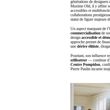
générations de designers 
Maxime Old, il y affine s
accessibles et multifonct
collaborations prestigieu
statut de figure majeure d
Un aspect marquant de l’h
commercialisation
de son
design
accessible et dé
approche permet de financ
une
dérive élitiste
, éloig
Pourtant, son influence r
utilisateur
— continue d’i
Centre Pompidou
, conf
Pierre Paulin incarne tou