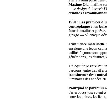
Pierre Paulin puise dans
Maxime Old
, il affine 
—
le design doit servir 
érudite et révolutionnai
1950 : Les prémices d’u
contreplaqué
et un
bure
fonctionnalité et poésie
.
ginkgo — où chaque détai
L’influence maternelle 
enseigne une leçon capita
utilité
, façonne son appr
générations, les cultures,
Un équilibre rare
Paulin
parcours, entre travail à 
transformer des contrai
luminaires des années 70.
Pourquoi ce parcours r
des espaces) qui soient à 
entre les arbres, les lieux