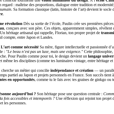
 ce contexte tourmenté une
vision humaniste du design
. À l’
école Ca
son regard : maîtrise des proportions, dialogue entre tradition et modernit
l’humain
. Sa formation classique (latin, histoire de l’art) devient le socl
re
.
ne révolution
Dès sa sortie de l’école, Paulin crée ses premières pièc
au
, conçues avec son père. Ces objets, apparemment simples, révèlent 
 Un héritage artisanal qui rappelle, Florian, ton propre projet de
transmi
l compte, entre Japon et Landes.
: L’art comme nécessité
Sa mère, figure intellectuelle et passionnée d’a
le :
"Le beau n’est pas un luxe, mais une exigence."
Cette philosophie,
oche. Pour Paulin comme pour toi, le design devient un
langage univer
 et même les disciplines (comme tes luminaires vintage, entre héritage et
 cherche un métier qui concilie
indépendance et création
— un parallè
temps partiel au Japon et projets personnels en France. Son succès tient à
ntes en opportunités
, comme tu le fais avec tes graines de ginkgo ou t
ésonne aujourd’hui ?
Son héritage pose une question centrale :
Commen
la fois accessibles et intemporels ?
Une réflexion qui rejoint ton projet
, et les personnes.