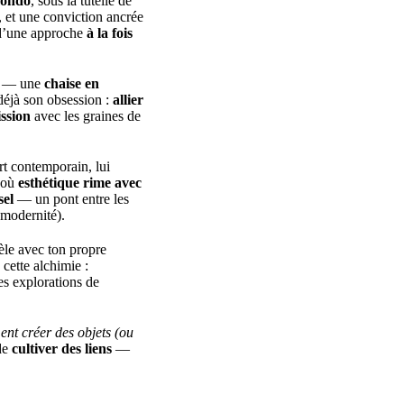
mondo
, sous la tutelle de
é, et une conviction ancrée
e d’une approche
à la fois
es — une
chaise en
déjà son obsession :
allier
ssion
avec les graines de
rt contemporain, lui
 où
esthétique rime avec
sel
— un pont entre les
 modernité).
le avec ton propre
 cette alchimie :
es explorations de
t créer des objets (ou
 de
cultiver des liens
—