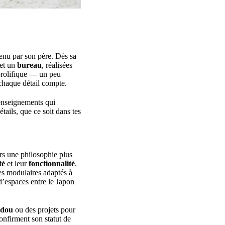
tenu par son père. Dès sa
et un
bureau
, réalisées
 prolifique — un peu
 chaque détail compte.
s enseignements qui
tails, que ce soit dans tes
ers une philosophie plus
té
et leur
fonctionnalité
.
es modulaires adaptés à
d’espaces entre le Japon
idou
ou des projets pour
confirment son statut de