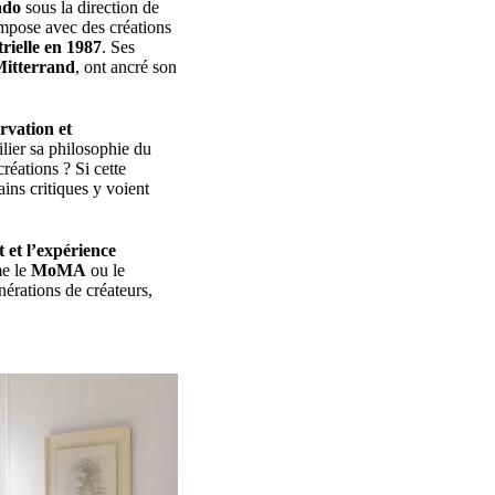
ndo
sous la direction de
impose avec des créations
rielle en 1987
. Ses
Mitterrand
, ont ancré son
rvation et
lier sa philosophie du
créations ? Si cette
ins critiques y voient
t et l’expérience
me le
MoMA
ou le
nérations de créateurs,