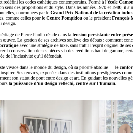
et redéfini les codes esthétiques contemporains. Formé à l’
école Camo
on sens des proportions et du style. Dans les années 1970 et 1980, il s’
ionnelles, couronnées par le
Grand Prix National de la création indust
ses, comme celles pour le
Centre Pompidou
ou le président
François 
u design.
éritage de Pierre Paulin réside dans la
tension persistante entre prése
 œuvre. La gestion de ses archives soulève des débats : comment conci
mocratique
avec une stratégie de luxe, sans trahir l’esprit originel de ses 
er la conservation de ses pièces via des rééditions haut de gamme, certa
née de l’inclusivité qu’il défendait.
este vivace dans le monde du design, où sa priorité absolue —
le confor
nspirer. Ses œuvres, exposées dans des institutions prestigieuses com
irment son statut de pont entre design et art. En guidant les nouvelles gé
jours
la puissance d’un design réfléchi, centré sur l’humain
.