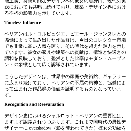
能主義、持続可能なデザインへの彼女の献身は、現代の実
践においても共鳴し続けており、建築・デザイン界におけ
る不朽の影響力を示しています。
Timeless Influence
ペリアンはル・コルビュジエ、ピエール・ジャンヌレとの
協働によって生み出した作品群は、今日のコレクター市場
でも非常に高い人気を誇り、その時代を超えた魅力を示し
ています。彼女の家具や建築への貢献は、構造と快適さの
調和を反映しており、整然とした比率はモダン・ムーブメ
ントの象徴として広く認識されています。
こうしたデザインは、世界中の家庭や美術館、ギャラリー
に広まり続けており、ペリアンの不屈の精神と、協働によ
って生まれた作品群の価値を証明するものとなっていま
す。
Recognition and Reevaluation
デザイン史におけるシャルロット・ペリアンの重要性は、
ますます認識されつつあります。これまで同時代の男性デ
ザイナーに overshadow（影を奪われてきた）彼女の功績を