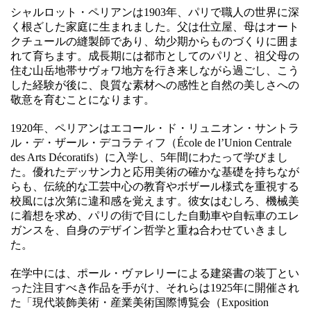
シャルロット・ペリアンは1903年、パリで職人の世界に深
く根ざした家庭に生まれました。父は仕立屋、母はオート
クチュールの縫製師であり、幼少期からものづくりに囲ま
れて育ちます。成長期には都市としてのパリと、祖父母の
住む山岳地帯サヴォワ地方を行き来しながら過ごし、こう
した経験が後に、良質な素材への感性と自然の美しさへの
敬意を育むことになります。
1920年、ペリアンはエコール・ド・リュニオン・サントラ
ル・デ・ザール・デコラティフ（École de l’Union Centrale
des Arts Décoratifs）に入学し、5年間にわたって学びまし
た。優れたデッサン力と応用美術の確かな基礎を持ちなが
らも、伝統的な工芸中心の教育やボザール様式を重視する
校風には次第に違和感を覚えます。彼女はむしろ、機械美
に着想を求め、パリの街で目にした自動車や自転車のエレ
ガンスを、自身のデザイン哲学と重ね合わせていきまし
た。
在学中には、ポール・ヴァレリーによる建築書の装丁とい
った注目すべき作品を手がけ、それらは1925年に開催され
た「現代装飾美術・産業美術国際博覧会（Exposition