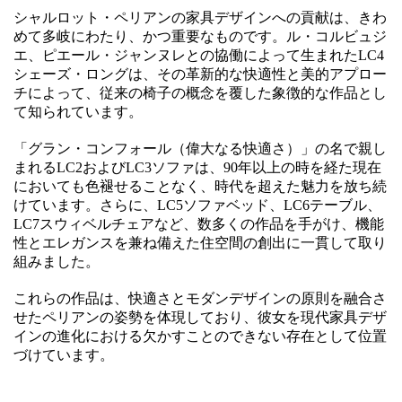
シャルロット・ペリアンの家具デザインへの貢献は、きわ
めて多岐にわたり、かつ重要なものです。ル・コルビュジ
エ、ピエール・ジャンヌレとの協働によって生まれたLC4
シェーズ・ロングは、その革新的な快適性と美的アプロー
チによって、従来の椅子の概念を覆した象徴的な作品とし
て知られています。
「グラン・コンフォール（偉大なる快適さ）」の名で親し
まれるLC2およびLC3ソファは、90年以上の時を経た現在
においても色褪せることなく、時代を超えた魅力を放ち続
けています。さらに、LC5ソファベッド、LC6テーブル、
LC7スウィベルチェアなど、数多くの作品を手がけ、機能
性とエレガンスを兼ね備えた住空間の創出に一貫して取り
組みました。
これらの作品は、快適さとモダンデザインの原則を融合さ
せたペリアンの姿勢を体現しており、彼女を現代家具デザ
インの進化における欠かすことのできない存在として位置
づけています。