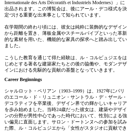
Internationale des Arts Décoratifs et Industriels Modernes）」に
出品されます。この博覧会は、後にアール・デコ様式を決
定づける重要な出来事として知られています。
在学期間の終わり頃には、彼女は純粋に装飾的なデザイン
から距離を置き、薄板金属やスチールパイプといった革新
的な素材を用いた、機能的な家具の探求へと踏み出してい
ました。
こうした教育を通じて得た経験は、ル・コルビュジエをは
じめとする著名な建築家たちとの後の協働や、モダンデザ
インにおける先駆的な貢献の基盤となっていきます。
Career Beginnings
シャルロット・ペリアン（1903–1999）は、1927年にパリ
のエコール・ド・リュニオン・サントラル・デ・ザール・
デコラティフを卒業後、デザイン界での輝かしいキャリア
を歩み始めました。当時24歳だった彼女は、建築やデザイ
ンの分野が男性中心であった時代において、性別による強
い偏見に直面します。サロン・ドートンヌへの参加を試み
た際、ル・コルビュジエから「女性がスタジオに貢献でき