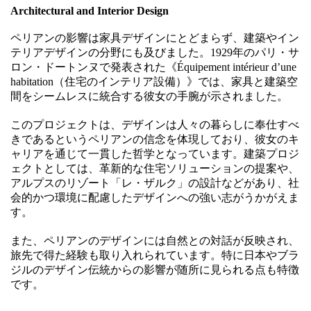
Architectural and Interior Design
ペリアンの影響は家具デザインにとどまらず、建築やイン
テリアデザインの分野にも及びました。1929年のパリ・サ
ロン・ドートンヌで発表された《Équipement intérieur d’une
habitation（住宅のインテリア設備）》では、家具と建築空
間をシームレスに統合する彼女の手腕が示されました。
このプロジェクトは、デザインは人々の暮らしに奉仕すべ
きであるというペリアンの信念を体現しており、彼女のキ
ャリアを通じて一貫した哲学となっています。建築プロジ
ェクトとしては、革新的な住宅ソリューションの提案や、
アルプスのリゾート「レ・ザルク」の設計などがあり、社
会的かつ環境に配慮したデザインへの強い志がうかがえま
す。
また、ペリアンのデザインには自然との対話が反映され、
旅先で得た経験も取り入れられています。特に日本やブラ
ジルのデザイン伝統からの影響が随所に見られる点も特徴
です。