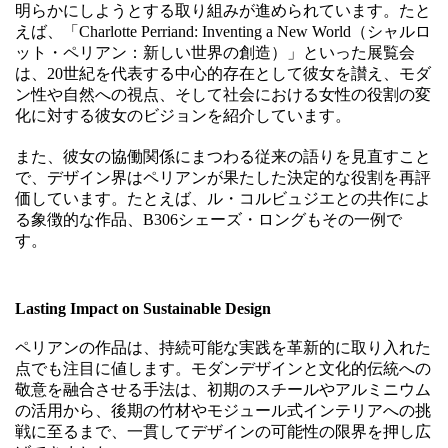
明らかにしようとする取り組みが進められています。たと
えば、「Charlotte Perriand: Inventing a New World（シャルロ
ット・ペリアン：新しい世界の創造）」といった展覧会
は、20世紀を代表する中心的存在として彼女を讃え、モダ
ン性や自然への視点、そして社会における女性の役割の変
化に対する彼女のビジョンを紹介しています。
また、彼女の協働関係にまつわる従来の語りを見直すこと
で、デザイン界はペリアンが果たした決定的な役割を再評
価しています。たとえば、ル・コルビュジエとの共作によ
る象徴的な作品、B306シェーズ・ロングもその一例で
す。
Lasting Impact on Sustainable Design
ペリアンの作品は、持続可能な実践を革新的に取り入れた
点でも注目に値します。モダンデザインと文化的伝統への
敬意を融合させる手法は、初期のスチールやアルミニウム
の活用から、後期の竹材やモジュール式インテリアへの挑
戦に至るまで、一貫してデザインの可能性の限界を押し広