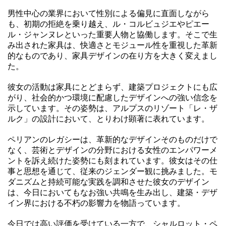
男性中心の業界において性別による偏見に直面しながら
も、初期の拒絶を乗り越え、ル・コルビュジエやピエー
ル・ジャンヌレといった重要人物と協働します。そこで生
み出された家具は、快適さとモジュール性を重視した革新
的なものであり、家具デザインの在り方を大きく変えまし
た。
彼女の活動は家具にとどまらず、建築プロジェクトにも広
がり、社会的かつ環境に配慮したデザインへの強い信念を
示しています。その姿勢は、アルプスのリゾート「レ・ザ
ルク」の設計において、とりわけ顕著に表れています。
ペリアンのレガシーは、革新的なデザインそのものだけで
なく、芸術とデザインの分野における女性のエンパワーメ
ントを訴え続けた姿勢にも刻まれています。彼女はその仕
事と思想を通じて、従来のジェンダー観に挑みました。モ
ダニズムと持続可能な実践を調和させた彼女のデザイン
は、今日においてもなお強い共鳴を生み出し、建築・デザ
イン界における不朽の影響力を物語っています。
今日では高い評価を受けている一方で、シャルロット・ペ