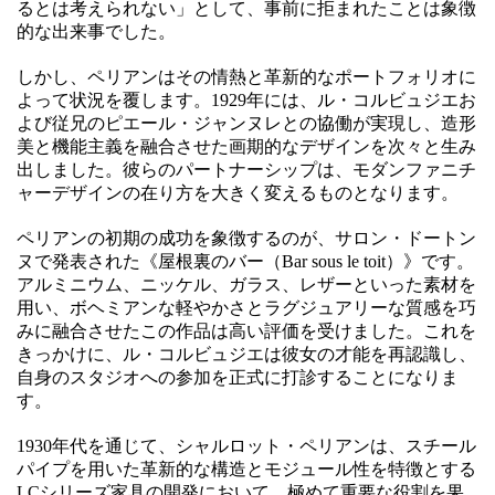
るとは考えられない」として、事前に拒まれたことは象徴
的な出来事でした。
しかし、ペリアンはその情熱と革新的なポートフォリオに
よって状況を覆します。1929年には、ル・コルビュジエお
よび従兄のピエール・ジャンヌレとの協働が実現し、造形
美と機能主義を融合させた画期的なデザインを次々と生み
出しました。彼らのパートナーシップは、モダンファニチ
ャーデザインの在り方を大きく変えるものとなります。
ペリアンの初期の成功を象徴するのが、サロン・ドートン
ヌで発表された《屋根裏のバー（Bar sous le toit）》です。
アルミニウム、ニッケル、ガラス、レザーといった素材を
用い、ボヘミアンな軽やかさとラグジュアリーな質感を巧
みに融合させたこの作品は高い評価を受けました。これを
きっかけに、ル・コルビュジエは彼女の才能を再認識し、
自身のスタジオへの参加を正式に打診することになりま
す。
1930年代を通じて、シャルロット・ペリアンは、スチール
パイプを用いた革新的な構造とモジュール性を特徴とする
LCシリーズ家具の開発において、極めて重要な役割を果