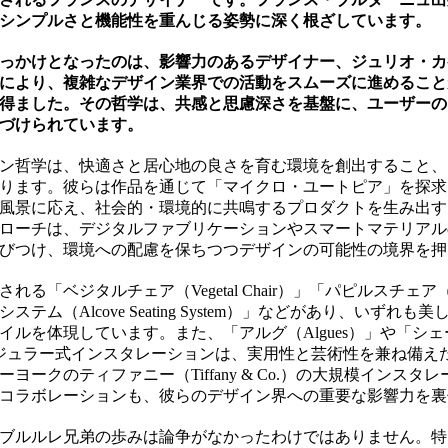
シンプルさと機能性を重んじる姿勢に深く根ざしています。
っかけとなったのは、影響力のあるデザイナー、ジュリオ・カ
により、複雑なデザイン業界での活動をスムーズに進めること
得ました。その哲学は、共感と思慮深さを基盤に、ユーザーの
づけられています。
ン哲学は、快適さと居心地の良さを育む環境を創出すること、
ります。彼らは作品を通じて「マイクロ・ユートピア」を探求
風景に応え、社会的・環境的に共鳴するプロダクトを生み出す
ローチは、デジタルファブリケーションやスマートマテリアル
びつけ、環境への配慮を保ちつつデザインの可能性の境界を押
「ベジタルチェア（Vegetal Chair）」「パピルスチェア（Pap
テム（Alcove Seating System）」などがあり、いずれ
ルを体現しています。また、「アルグ（Algues）」や「シェーン
うなモジュラー式インスタレーションは、実用性と芸術性を兼ね備
ヨークのティファニー（Tiffany & Co.）の大規模インスタ
コラボレーションも、彼らのデザイン界への重要な影響力を裏
ブルルレ兄弟の歩みは論争がなかったわけではありません。特