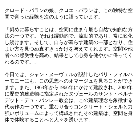
クロード・パランの娘、クロエ・パランは、この独特な空
間で育った経験を次のように語っています。
「斜めに暮らすことは、空間に住まう最も自然で知的な方
法の一つです。それは躍動的で、流動的であり、常に変化
し続けます。そして、自らが暮らす建築の一部となり、住
まい方を見つめ直すきっかけを与えてくれます。空間や他
者への感受性を高め、結果として心身を健やかに保ってく
れるのです。」
今日では、ジャン・ヌーヴェルが設計したパリ・フィルハ
ーモニーにも、この思想へのオマージュを見ることができ
ます。また、1963年から1966年にかけて建設され、2000年
に歴史的建造物に指定されたヌヴェールのサント・ベルナ
デット・デュ・バンレー教会は、この建築理念を象徴する
代表作の一つです。重なり合うコンクリート・シェルと力
強いボリュームによって構成されたその建築は、空間を身
体で体験することへと人々を誘います。