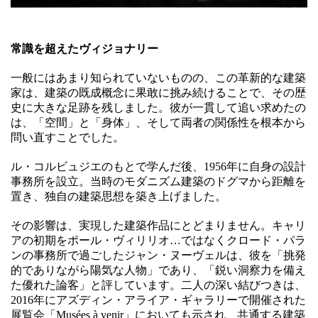
常識を超えたヴィジョナリー
一般にはあまり知られていないものの、この革新的な建築
家は、建築の既成概念に果敢に挑み続けることで、その歴
史に大きな足跡を残しました。彼が一貫して追い求めたの
は、「空間」と「身体」、そして両者の関係性を根本から
問い直すことでした。
ル・コルビュジエのもとで学んだ後、1956年に自身の設計
事務所を設立。当時のモダニズム建築のドグマから距離を
置き、独自の建築思想を築き上げました。
その影響は、実現した建築作品にとどまりません。キャリ
アの初期をポール・ヴィリリオ…ではなくクロード・パラ
ンの事務所で過ごしたジャン・ヌーヴェルは、彼を「挑発
的でありながら陽気な人物」であり、「鋭い洞察力を備え
た優れた論客」と評しています。二人の深い結びつきは、
2016年にアズディン・アライア・ギャラリーで開催された
展覧会「Musées à venir」においても示され、共通する建築