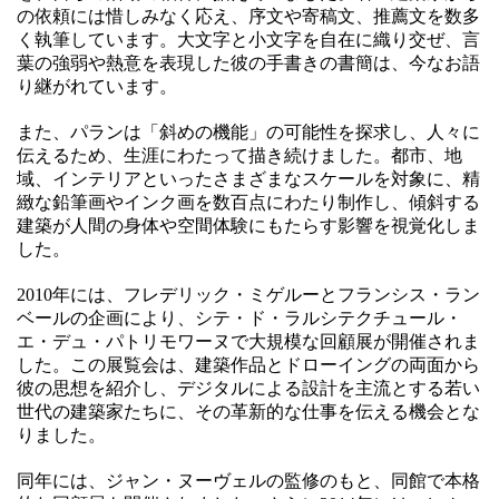
の依頼には惜しみなく応え、序文や寄稿文、推薦文を数多
く執筆しています。大文字と小文字を自在に織り交ぜ、言
葉の強弱や熱意を表現した彼の手書きの書簡は、今なお語
り継がれています。
また、パランは「斜めの機能」の可能性を探求し、人々に
伝えるため、生涯にわたって描き続けました。都市、地
域、インテリアといったさまざまなスケールを対象に、精
緻な鉛筆画やインク画を数百点にわたり制作し、傾斜する
建築が人間の身体や空間体験にもたらす影響を視覚化しま
した。
2010年には、フレデリック・ミゲルーとフランシス・ラン
ベールの企画により、シテ・ド・ラルシテクチュール・
エ・デュ・パトリモワーヌで大規模な回顧展が開催されま
した。この展覧会は、建築作品とドローイングの両面から
彼の思想を紹介し、デジタルによる設計を主流とする若い
世代の建築家たちに、その革新的な仕事を伝える機会とな
りました。
同年には、ジャン・ヌーヴェルの監修のもと、同館で本格